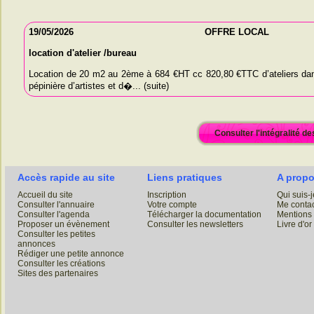
19/05/2026
OFFRE LOCAL
location d'atelier /bureau
Location de 20 m2 au 2ème à 684 €HT cc 820,80 €TTC d’ateliers da
pépinière d’artistes et d�... (suite)
Consulter l'intégralité d
Accès rapide au site
Liens pratiques
A prop
Accueil du site
Inscription
Qui suis-j
Consulter l'annuaire
Votre compte
Me contac
Consulter l'agenda
Télécharger la documentation
Mentions 
Proposer un évènement
Consulter les newsletters
Livre d'or
Consulter les petites
annonces
Rédiger une petite annonce
Consulter les créations
Sites des partenaires