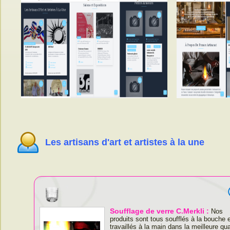
Les artisans d'art et artistes à la une
Soufflage de verre C.Merkli :
Nos
produits sont tous soufflés à la bouche 
travaillés à la main dans la meilleure qua
la