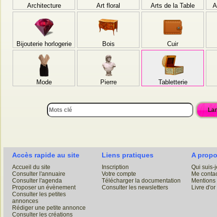
Architecture
Art floral
Arts de la Table
A
Bijouterie horlogerie
Bois
Cuir
Mode
Pierre
Tabletterie
Lan
Accès rapide au site
Liens pratiques
A prop
Accueil du site
Inscription
Qui suis-j
Consulter l'annuaire
Votre compte
Me contac
Consulter l'agenda
Télécharger la documentation
Mentions 
Proposer un évènement
Consulter les newsletters
Livre d'or
Consulter les petites
annonces
Rédiger une petite annonce
Consulter les créations