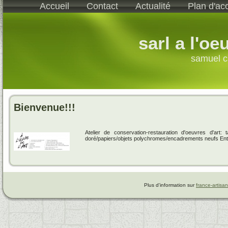
Accueil
Contact
Actualité
Plan d'ac
sarl a l'oe
samuel c
Bienvenue!!!
Atelier de conservation-restauration d'oeuvres d'art:
doré/papiers/objets polychromes/encadrements neufs En
Plus d'information sur
france-artisan