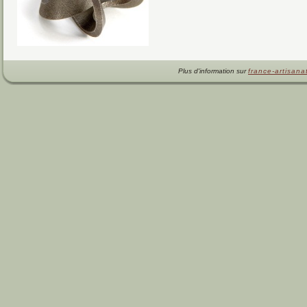
Plus d'information sur
france-artisanat