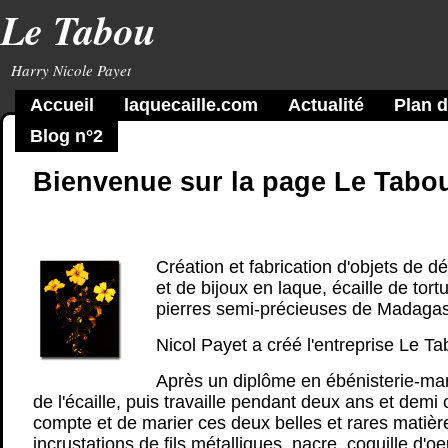
Le Tabou
Harry Nicole Payet
Accueil
laquecaille.com
Actualité
Plan d
Blog n°2
Bienvenue sur la page Le Tabou 
Création et fabrication d'objets de dé
et de bijoux en laque, écaille de tortu
pierres semi-précieuses de Madaga
Nicol Payet a créé l'entreprise Le T
Après un diplôme en ébénisterie-marqu
de l'écaille, puis travaille pendant deux ans et demi 
compte et de marier ces deux belles et rares matières
incrustations de fils métalliques, nacre, coquille d'oe