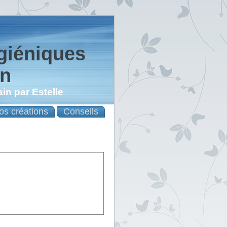
giéniques
on
in par Estelle
os créations
Conseils