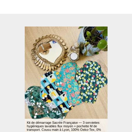
Kit de démarrage Sacrée Française — 3 serviettes
hygiéniques lavables flux moyen + pochette M de
transport. Cousu main à Lyon, 100% Oeko-Tex, 0%