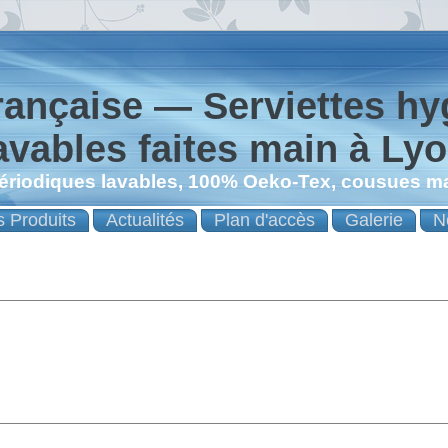
rançaise — Serviettes hy
avables faites main à Ly
ériodiques lavables, 100% Oeko-Tex, cousues ma
 Produits
Actualités
Plan d'accès
Galerie
N