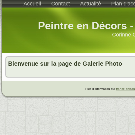
Accueil
Contact
Actualité
Plan d'ac
Peintre en Décors 
Corinne 
Bienvenue sur la page de Galerie Photo
Plus d'information sur
france-artisan