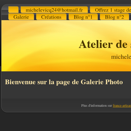
michelevicq24@hotmail.fr
Offrez 1 stage de
Galerie
Créations
Blog n°1
Blog n°2
Atelier de
michel
Bienvenue sur la page de Galerie Photo
Plus d'information sur
france-artisan