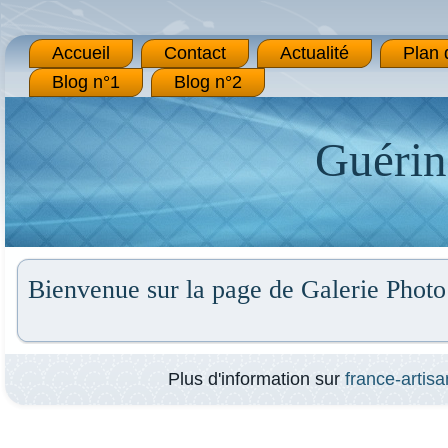
Accueil
Contact
Actualité
Plan 
Blog n°1
Blog n°2
Guérin
Bienvenue sur la page de Galerie Photo
Plus d'information sur
france-artisa