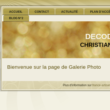
ACCUEIL
CONTACT
ACTUALITÉ
PLAN D'ACC
BLOG N°2
deco
CHRISTIA
Bienvenue sur la page de Galerie Photo
Plus d'information sur
france-artisan