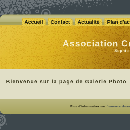
Accueil
Contact
Actualité
Plan d'a
Association C
Sophie
Bienvenue sur la page de Galerie Photo
Plus d'information sur
france-artisan