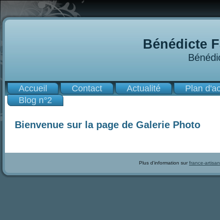
Bénédicte F
Bénédi
Accueil
Contact
Actualité
Plan d'a
Blog n°2
Bienvenue sur la page de Galerie Photo
Plus d'information sur
france-artisan