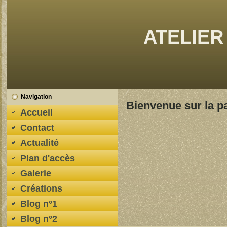
ATELIER
Navigation
Bienvenue sur la p
Accueil
Contact
Actualité
Plan d'accès
Galerie
Créations
Blog n°1
Blog n°2