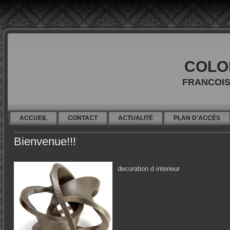
colo
FRANCOIS
ACCUEIL
CONTACT
ACTUALITÉ
PLAN D'ACCÈS
Bienvenue!!!
decoration d interieur