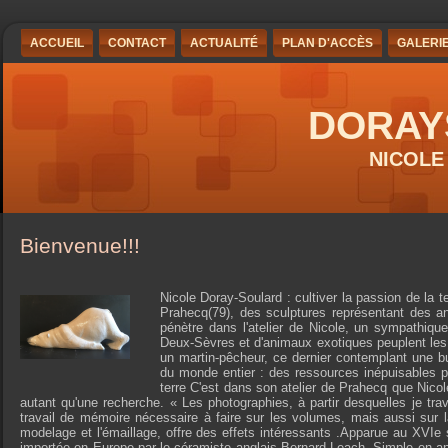
ACCUEIL
CONTACT
ACTUALITÉ
PLAN D'ACCÈS
GALERI
DORAYS
NICOLE
Bienvenue!!!
Nicole Doray-Soulard : cultiver la passion de la t
Prahecq(79), des sculptures représentant des a
pénètre dans l'atelier de Nicole, un sympathique
Deux-Sèvres et d'animaux exotiques peuplent les é
un martin-pêcheur, ce dernier contemplant une b
du monde entier : des ressources inépuisables pour
terre C'est dans son atelier de Prahecq que Nico
autant qu'une recherche. « Les photographies, à partir desquelles je trav
travail de mémoire nécessaire à faire sur les volumes, mais aussi sur la
modelage et l'émaillage, offre des effets intéressants .Apparue au XVIe 
importée en Europe par le céramiste anglais Bernard Leach. Simple en a