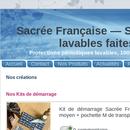
Sacrée Française — S
lavables fait
Protections périodiques lavables, 10
Accueil
Contact
Nos Produits
Actualités
Nos créations
Nos Kits de démarrage
Kit de démarrage Sacrée Fra
moyen + pochette M de trans