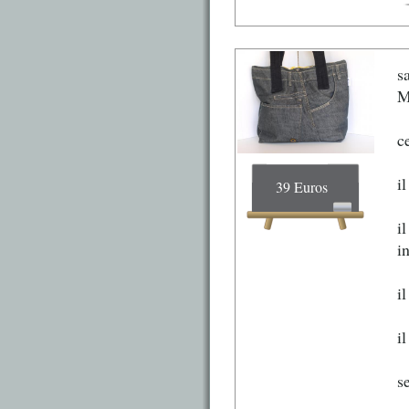
s
M
c
i
39 Euros
i
i
i
i
s