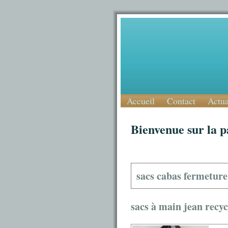
Accueil
Contact
Actua
Bienvenue sur la p
sacs cabas fermeture
sacs à main jean recyc