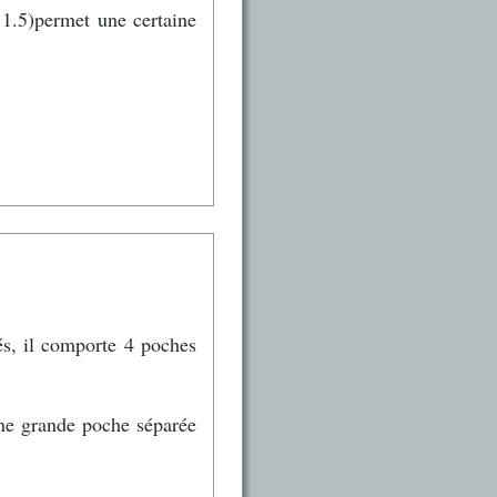
1.5)permet une certaine
és, il comporte 4 poches
 une grande poche séparée