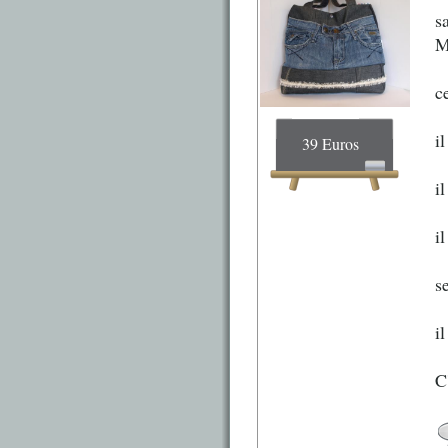
s
M
c
i
39 Euros
i
i
s
i
C