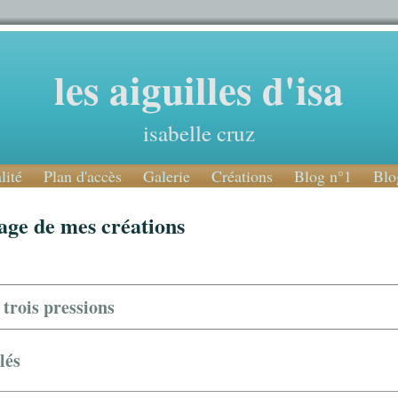
les aiguilles d'isa
isabelle cruz
lité
Plan d'accès
Galerie
Créations
Blog n°1
Blo
age de mes créations
 trois pressions
lés