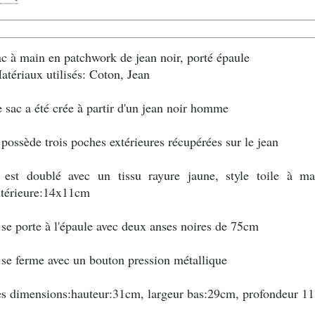
ac à main en patchwork de jean noir, porté épaule
atériaux utilisés: Coton, Jean
e sac a été crée à partir d'un jean noir homme
l possède trois poches extérieures récupérées sur le jean
l est doublé avec un tissu rayure jaune, style toile à m
ntérieure:14x11cm
l se porte à l'épaule avec deux anses noires de 75cm
l se ferme avec un bouton pression métallique
es dimensions:hauteur:31cm, largeur bas:29cm, profondeur 1