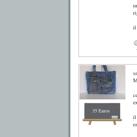
u
ri
i
s
M
c
e
35 Euros
i
e