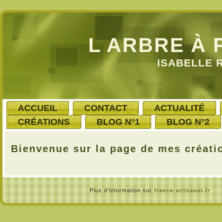
L ARBRE À 
ISABELLE 
ACCUEIL
CONTACT
ACTUALITÉ
CRÉATIONS
BLOG N°1
BLOG N°2
Bienvenue sur la page de mes créati
Plus d'information sur
france-artisanat.fr