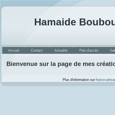
Hamaide Boubou
Accueil
Contact
Actualité
Plan d'accès
Gal
Bienvenue sur la page de mes créati
Plus d'information sur
france-artisa