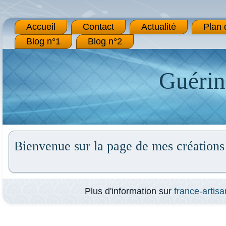
Accueil
Contact
Actualité
Plan 
Blog n°1
Blog n°2
Guérin
Bienvenue sur la page de mes créations
Plus d'information sur
france-artisa