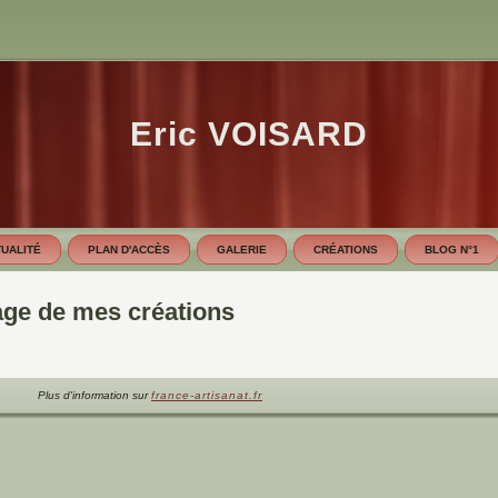
Eric VOISARD
UALITÉ
PLAN D'ACCÈS
GALERIE
CRÉATIONS
BLOG N°1
age de mes créations
Plus d'information sur
france-artisanat.fr