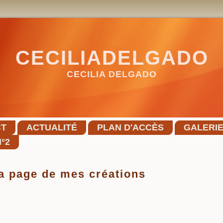
CECILIADELGADO
CECILIA DELGADO
CT
ACTUALITÉ
PLAN D'ACCÈS
GALERI
°2
a page de mes créations