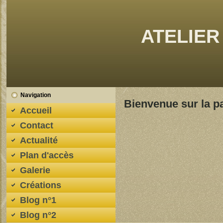
ATELIER
Navigation
Bienvenue sur la p
Accueil
Contact
Actualité
Plan d'accès
Galerie
Créations
Blog n°1
Blog n°2