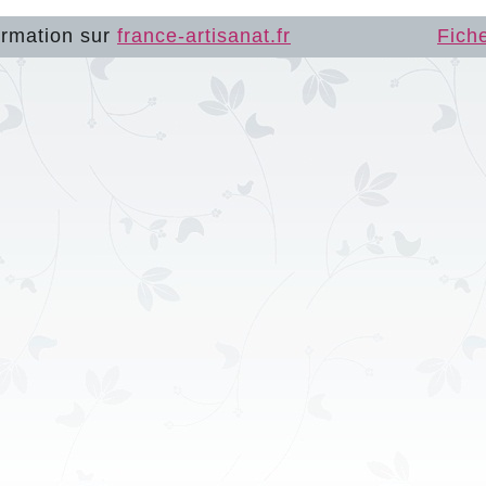
ormation sur
france-artisanat.fr
Fich