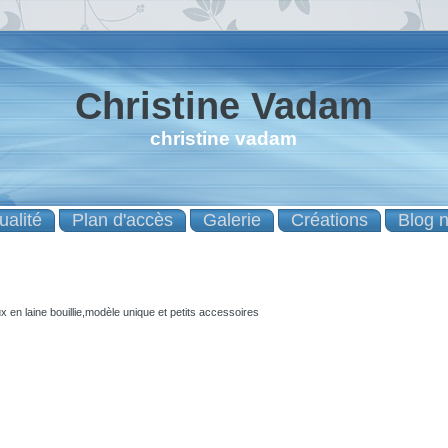
Christine Vadam
christine vadam
ualité
Plan d'accès
Galerie
Créations
Blog 
 en laine bouillie,modèle unique et petits accessoires