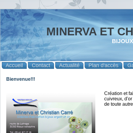
MINERVA ET C
BIJOU
Accueil
Contact
Actualité
Plan d'accès
Ga
Bienvenue!!!
Création et f
cuivreux, d'or
de toute autre