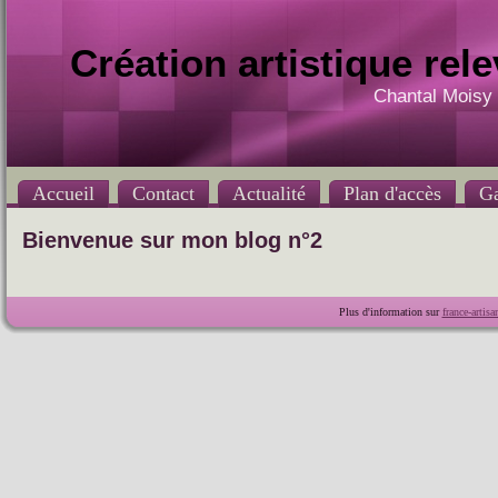
Création artistique rel
Chantal Moisy 
Accueil
Contact
Actualité
Plan d'accès
Ga
Bienvenue sur mon blog n°2
Plus d'information sur
france-artisan