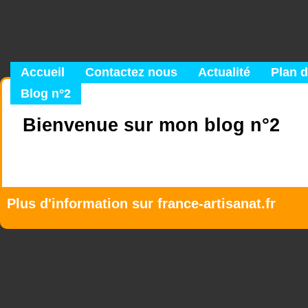
Atelier de la Hunière
Agnès GAILLARD-BORLET
Accueil
Contactez nous
Actualité
Plan d
Blog n°2
Bienvenue sur mon blog n°2
Plus d'information sur
france-artisanat.fr