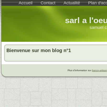
Accueil
Contact
Actualité
Plan d'ac
sarl a l'oe
samuel c
Bienvenue sur mon blog n°1
Plus d'information sur
france-artisan