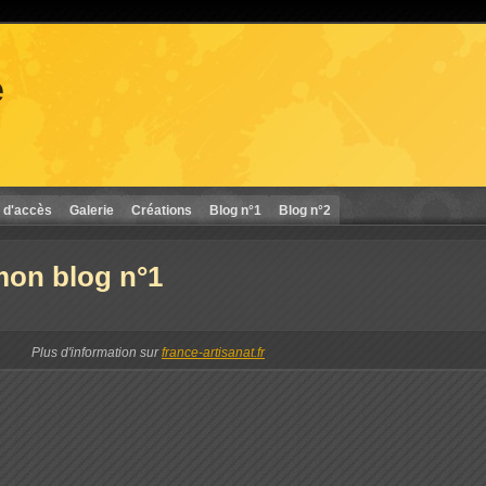
e
 d'accès
Galerie
Créations
Blog n°1
Blog n°2
mon blog n°1
Plus d'information sur
france-artisanat.fr