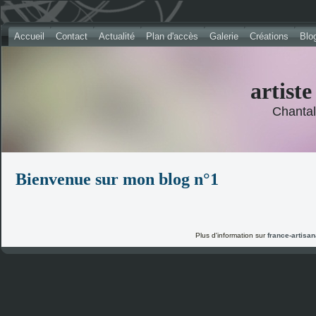
Accueil
Contact
Actualité
Plan d'accès
Galerie
Créations
Blo
artiste
Chantal
Bienvenue sur mon blog n°1
Plus d'information sur
france-artisana