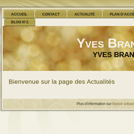
ACCUEIL
CONTACT
ACTUALITÉ
PLAN D'ACC
BLOG N°2
Yves Bra
YVES BRA
Bienvenue sur la page des Actualités
Plus d'information sur
france-artisan