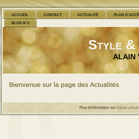
ACCUEIL
CONTACT
ACTUALITÉ
PLAN D'ACC
BLOG N°2
Style &
ALAIN
Bienvenue sur la page des Actualités
Plus d'information sur
france-artisan