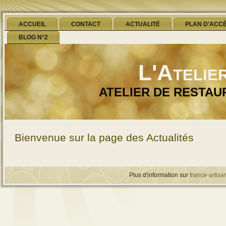
ACCUEIL
CONTACT
ACTUALITÉ
PLAN D'ACC
BLOG N°2
L'Atelie
ATELIER DE RESTAU
Bienvenue sur la page des Actualités
Plus d'information sur
france-artisan