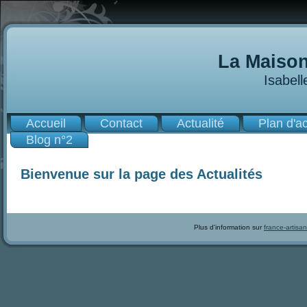
La Maison
Isabel
Accueil
Contact
Actualité
Plan d'a
Blog n°2
Bienvenue sur la page des Actualités
Plus d'information sur
france-artisan