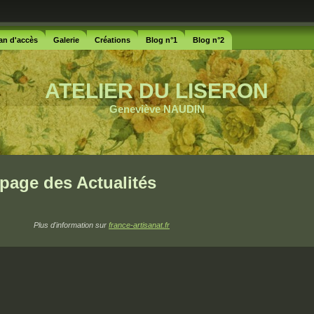
an d'accès
Galerie
Créations
Blog n°1
Blog n°2
ATELIER DU LISERON
Geneviève NAUDIN
page des Actualités
Plus d'information sur
france-artisanat.fr