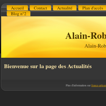
Accueil
Contact
Actualité
Plan d'accès
Blog n°2
Alain-Rob
Alain-Rob
Bienvenue sur la page des Actualités
Plus d'information sur
france-artisan