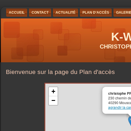
ACCUEIL
CONTACT
ACTUALITÉ
PLAN D'ACCÈS
GALERI
K-
CHRISTOP
Bienvenue sur la page du Plan d'accès
+
christophe 
230 chemin de
−
40290 Mousc
agrandir la ca