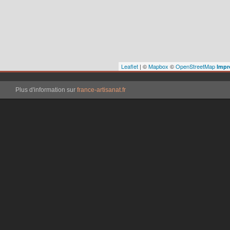
Leaflet
| ©
Mapbox
©
OpenStreetMap
Impr
Plus d'information sur
france-artisanat.fr