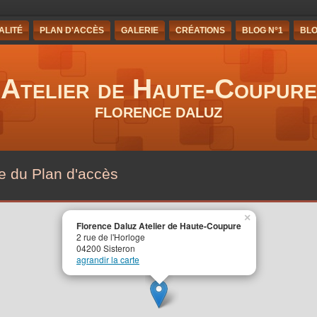
ALITÉ
PLAN D'ACCÈS
GALERIE
CRÉATIONS
BLOG N°1
BLO
Atelier de Haute-Coupure
FLORENCE DALUZ
e du Plan d'accès
×
Florence Daluz Atelier de Haute-Coupure
2 rue de l'Horloge
04200 Sisteron
agrandir la carte