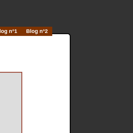
log n°1
Blog n°2