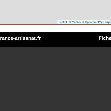
Leaflet
| ©
Mapbox
©
OpenStreetMap
Impr
france-artisanat.fr
Fich