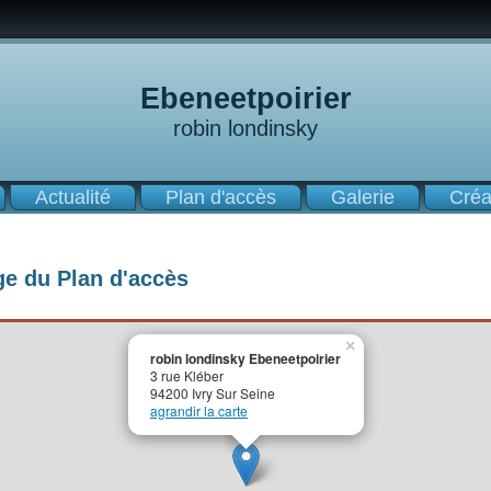
Ebeneetpoirier
robin londinsky
Actualité
Plan d'accès
Galerie
Créa
ge du Plan d'accès
×
robin londinsky Ebeneetpoirier
3 rue Kléber
94200 Ivry Sur Seine
agrandir la carte