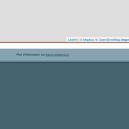
Leaflet
| ©
Mapbox
©
OpenStreetMap
Impr
Plus d'information sur
france-artisanat.fr