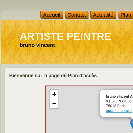
Accueil
Contact
Actualité
Plan
ARTISTE PEINTRE
bruno vincent
Bienvenue sur la page du Plan d'accès
+
bruno vincent 
9 RUE POULBO
−
75018 Paris
agrandir la carte