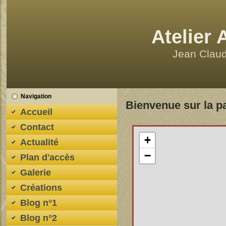
Atelier
Jean Clau
Navigation
Bienvenue sur la p
Accueil
Contact
+
Actualité
−
Plan d'accès
Galerie
Créations
Blog n°1
Blog n°2