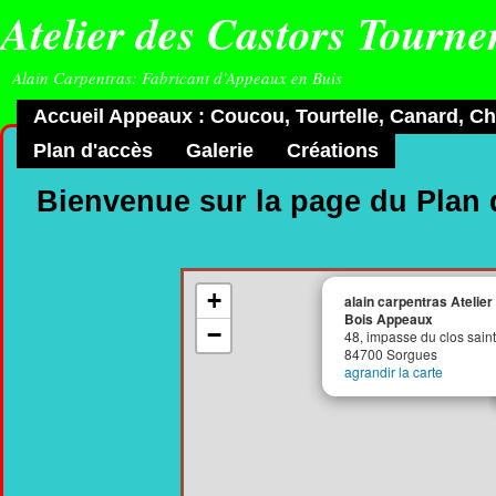
Atelier des Castors Tourn
Alain Carpentras: Fabricant d'Appeaux en Buis
Accueil Appeaux : Coucou, Tourtelle, Canard, Cho
Plan d'accès
Galerie
Créations
Bienvenue sur la page du Plan 
+
alain carpentras Atelie
Bois Appeaux
−
48, impasse du clos sain
84700 Sorgues
agrandir la carte