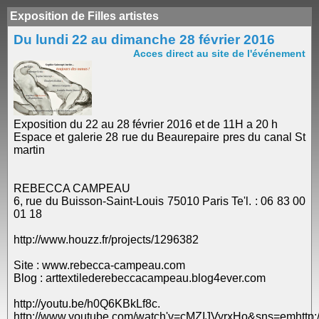
Exposition de Filles artistes
Du lundi 22 au dimanche 28 février 2016
Acces direct au site de l'événement
Exposition du 22 au 28 février 2016 et de 11H a 20 h
Espace et galerie 28 rue du Beaurepaire pres du canal St
martin
REBECCA CAMPEAU
6, rue du Buisson-Saint-Louis 75010 Paris Te'l. : 06 83 00
01 18
http://www.houzz.fr/projects/1296382
Site : www.rebecca-campeau.com
Blog : arttextilederebeccacampeau.blog4ever.com
http://youtu.be/h0Q6KBkLf8c.
http://www.youtube.com/watch'v=cMZIJVyrxHo&sns=emhttp