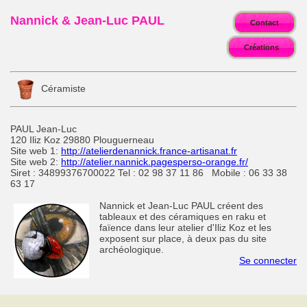
Nannick & Jean-Luc PAUL
Contact
Créations
Céramiste
PAUL Jean-Luc
120 Iliz Koz 29880 Plouguerneau
Site web 1:
http://atelierdenannick.france-artisanat.fr
Site web 2:
http://atelier.nannick.pagesperso-orange.fr/
Siret : 34899376700022 Tel : 02 98 37 11 86 Mobile : 06 33 38
63 17
Nannick et Jean-Luc PAUL créent des
tableaux et des céramiques en raku et
faïence dans leur atelier d'Iliz Koz et les
exposent sur place, à deux pas du site
archéologique.
Se connecter