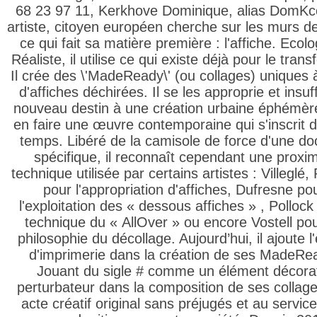
68 23 97 11, Kerkhove Dominique, alias DomKc
artiste, citoyen européen cherche sur les murs de
ce qui fait sa matière première : l'affiche. Ecol
Réaliste, il utilise ce qui existe déjà pour le trans
Il crée des \'MadeReady\' (ou collages) uniques à
d'affiches déchirées. Il se les approprie et insuf
nouveau destin à une création urbaine éphémèr
en faire une œuvre contemporaine qui s'inscrit d
temps. Libéré de la camisole de force d'une doc
spécifique, il reconnaît cependant une proxim
technique utilisée par certains artistes : Villeglé, 
pour l'appropriation d'affiches, Dufresne po
l'exploitation des « dessous affiches » , Pollock
technique du « AllOver » ou encore Vostell po
philosophie du décollage. Aujourd’hui, il ajoute l
d'imprimerie dans la création de ses MadeRe
Jouant du sigle # comme un élément décorat
perturbateur dans la composition de ses collag
acte créatif original sans préjugés et au service