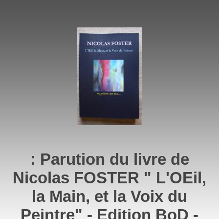
: Parution du livre de
Nicolas FOSTER " L'OEil,
la Main, et la Voix du
Peintre" - Edition BoD -