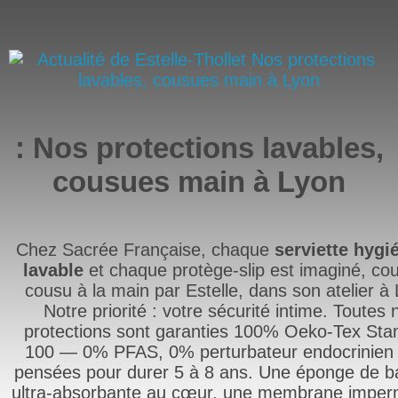
: Nos protections lavables,
cousues main à Lyon
Chez Sacrée Française, chaque
serviette hygi
lavable
et chaque protège-slip est imaginé, co
cousu à la main par Estelle, dans son atelier à
Notre priorité : votre sécurité intime. Toutes 
protections sont garanties 100% Oeko-Tex Sta
100 — 0% PFAS, 0% perturbateur endocrinien
pensées pour durer 5 à 8 ans. Une éponge de 
ultra-absorbante au cœur, une membrane imper