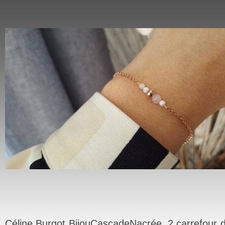
Céline Burgot BijouCascadeNacrée ,2 carrefour d