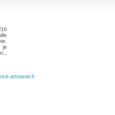
210
lle
ie.
 je
c.,
ance-artisanat.fr